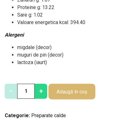
Proteine g: 13.22
Sare g: 1.02
Valoare energetica kcal: 394.40
Alergeni
migdale (decor)
muguri de pin (decor)
lactoza (iaurt)
C
−
+
Adaugă în coș
a
n
t
Categorie:
Preparate calde
i
t
a
t