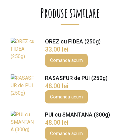
e
Produse similare
B
R
I
A
OREZ cu FIDEA (250g)
N
33.00
lei
I
c
Comanda acum
u
C
RASASFUR de PUI (250g)
A
48.00
lei
R
N
Comanda acum
E
d
PUI cu SMANTANA (300g)
e
48.00
lei
V
Comanda acum
I