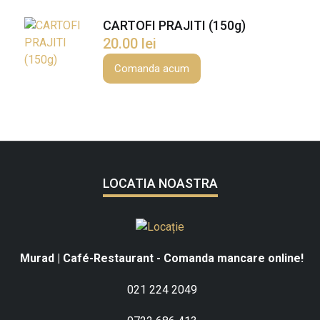
T
A
CARTOFI PRAJITI (150g)
(
20.00
lei
2
Comanda acum
5
0
g
)
LOCATIA NOASTRA
Murad | Café-Restaurant - Comanda mancare online!
021 224 2049