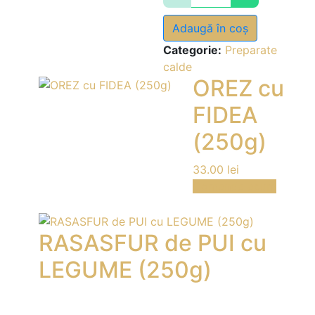
cu
Adaugă în coș
LEGUME
(200g)
Categorie:
Preparate
calde
OREZ cu
FIDEA
(250g)
33.00
lei
Comanda acum
RASASFUR de PUI cu
LEGUME (250g)