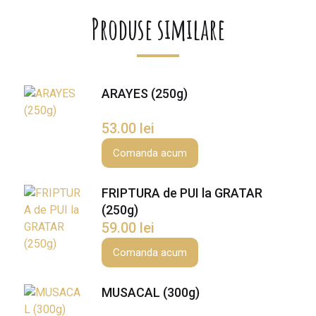
t
Produse similare
e
K
E
B
A
ARAYES (250g)
B
c
53.00
lei
u
Comanda acum
V
I
N
FRIPTURA de PUI la GRATAR
E
(250g)
T
59.00
lei
E
Comanda acum
(
2
MUSACAL (300g)
8
0