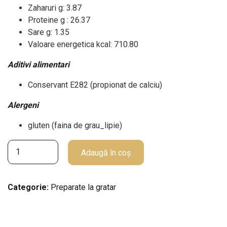
Zaharuri g: 3.87
Proteine g : 26.37
Sare g: 1.35
Valoare energetica kcal: 710.80
Aditivi alimentari
Conservant E282 (propionat de calciu)
Alergeni
gluten (faina de grau_lipie)
C
Adaugă în coș
a
n
t
Categorie:
Preparate la gratar
i
t
a